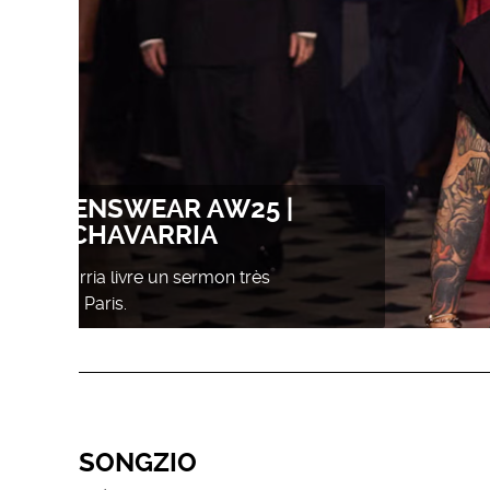
DEDICATE MAGAZINE
COCKTAIL AT DOVER YARD
Dedicate Magazine took over 1 Hotel Mayfair
during Frieze London
SONGZIO