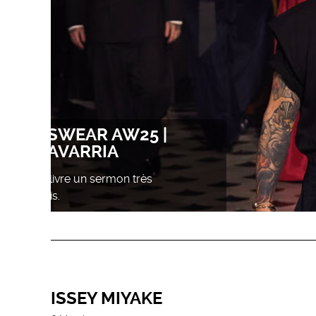
DEDICATE MAGAZINE
COCKTAIL AT DOVER YARD
Dedicate Magazine took over 1 Hotel Mayfair
during Frieze London
ISSEY MIYAKE