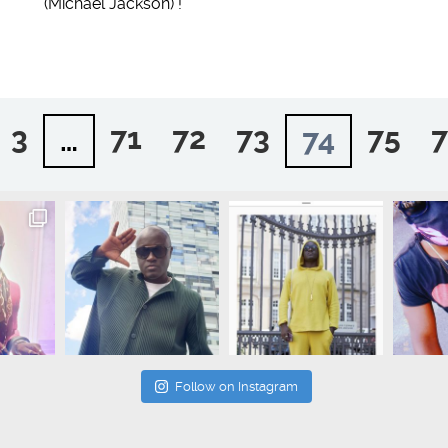
(Michael Jackson) !
3
71
72
73
75
7
…
74
Follow on Instagram