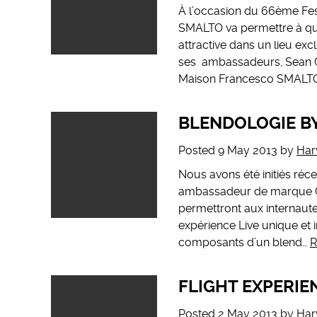
À l’occasion du 66ème Fest
SMALTO va permettre à que
attractive dans un lieu exc
ses ambassadeurs, Sean C
Maison Francesco SMALTO c
BLENDOLOGIE B
Posted
9 May 2013
by
Har
Nous avons été initiés ré
ambassadeur de marque Gra
permettront aux internautes 
expérience Live unique et i
composants d’un blend…
R
FLIGHT EXPERIEN
Posted
2 May 2013
by
Har