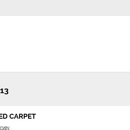
13
RED CARPET
rvey