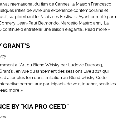
ival international du film de Cannes, la Maison Francesco
lques initiés de vivre une expérience contemporaine et
lusif, surplombant le Palais des Festivals. Ayant compté parm
onnery, Jean-Paul Belmondo, Marcello Mastroianni, La
ontinue d’entretenir une liaison élégante…
Read more »
Y GRANT’S
vey
cemment à l’Art du Blend Whisky par Ludovic Ducrocq,
nt’s , en vue du lancement des sessions Live 2013 qui
d’aller plus loin dans l’initiation au Blend whisky. Cette
nteractive permet aux participants de voir, toucher, sentir les
ead more »
CE BY "KIA PRO CEE'D"
vey